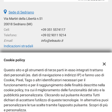
Sede di Sedriano
Via Martiri della Libertà n.51
20018 Sedriano (MI)
Cell:
+39 351 5574117
Telefono:
+39 02 9011 9214
Email:
info@eleauto.it
Indicazioni stradali
Cookie policy
Dati fiscali:
Eleauto Srl
Questo sito e gli strumenti di terze parti in esso integrati trattano
Via Martiri della Libertà n°51, 20018 Sedriano (MI)
dati personali (es. dati di navigazione o indirizzi IP) e fanno uso di
Cookie, Pixel, Tags o altri identificatori necessari per il
C.F/P.IVA:
06217180964
funzionamento e per il raggiungimento delle finalità descritte nella
Registro delle imprese:
MI
cookie policy, tra cui il miglioramento delle funzionalità del sito e la
REA:
MI-1877570
pubblicità personalizzata. Cliccando sul pulsante Accetta Tutti
dichiari di accettare l'utilizzo di queste tecnologie. In alternativa puoi
personalizzare le tue scelte tramite l'apposito pulsante. Scopri di più
e personalizza.