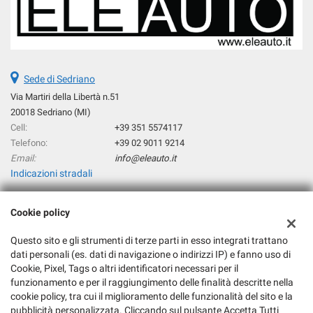
Sede di Sedriano
Via Martiri della Libertà n.51
20018 Sedriano (MI)
Cell:
+39 351 5574117
Telefono:
+39 02 9011 9214
Email:
info@eleauto.it
Indicazioni stradali
Cookie policy
Dati fiscali:
Eleauto Srl
Questo sito e gli strumenti di terze parti in esso integrati trattano
Via Martiri della Libertà n°51, 20018 Sedriano (MI)
dati personali (es. dati di navigazione o indirizzi IP) e fanno uso di
Cookie, Pixel, Tags o altri identificatori necessari per il
C.F/P.IVA:
06217180964
funzionamento e per il raggiungimento delle finalità descritte nella
Registro delle imprese:
MI
cookie policy, tra cui il miglioramento delle funzionalità del sito e la
REA:
MI-1877570
pubblicità personalizzata. Cliccando sul pulsante Accetta Tutti