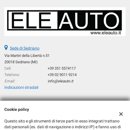
Sede di Sedriano
Via Martiri della Libertà n.51
20018 Sedriano (MI)
Cell:
+39 351 5574117
Telefono:
+39 02 9011 9214
Email:
info@eleauto.it
Indicazioni stradali
Dati fiscali:
Cookie policy
Eleauto Srl
Via Martiri della Libertà n°51, 20018 Sedriano (MI)
Questo sito e gli strumenti di terze parti in esso integrati trattano
dati personali (es. dati di navigazione o indirizzi IP) e fanno uso di
C.F/P.IVA:
06217180964