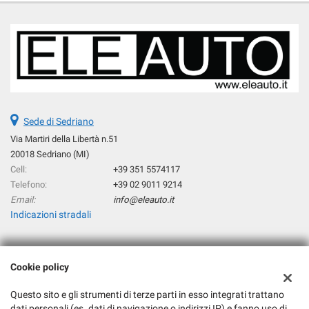
CONTO DEI PREZZI COMPETITIVI DELLE NOSTRE VETTURE, E
TENENDO SEMPRE PRESENTI LE QUOTAZIONI DI VENDITA
DELL'AUTO CHE CI VERRA' PROPOSTA.
(per info visitate www.eleauto.it )
Sede di Sedriano
Via Martiri della Libertà n.51
20018 Sedriano (MI)
Cell:
+39 351 5574117
Telefono:
+39 02 9011 9214
Email:
info@eleauto.it
Indicazioni stradali
Dati fiscali:
Cookie policy
Eleauto Srl
Via Martiri della Libertà n°51, 20018 Sedriano (MI)
Questo sito e gli strumenti di terze parti in esso integrati trattano
dati personali (es. dati di navigazione o indirizzi IP) e fanno uso di
C.F/P.IVA:
06217180964