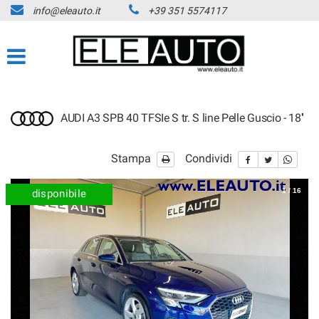
info@eleauto.it
+39 351 5574117
AUDI A3 SPB 40 TFSIe S tr. S line Pelle Guscio - 18''
Stampa
Condividi
1
/
16
disponibile