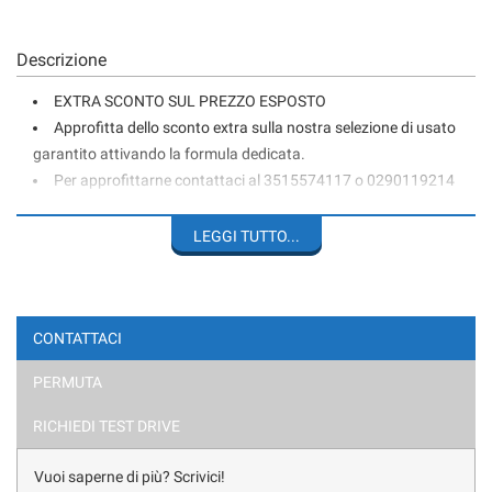
Descrizione
EXTRA SCONTO SUL PREZZO ESPOSTO
Approfitta dello sconto extra sulla nostra selezione di usato
garantito attivando la formula dedicata.
Per approfittarne contattaci al 3515574117 o 0290119214
LEGGI TUTTO...
IMPORTANTE: I PREZZI SONO FISSI E NON TRATTABILI;
PROPONIAMO LE NOSTRE VETTURE A VALORI TRA I PIÙ BASSI
DEL MERCATO - CORTESEMENTE EVITARE DI CHIEDERE “ULTIMO
PREZZO – TRATTABILE - PER COMM.- PER EXPORT ECC.
CONTATTACI
AUDI A3 SPB 40 TFSI-e 150CV S TRONIC
PERMUTA
ALLESTIMENTO S-LINE
RICHIEDI TEST DRIVE
UNICO PROPRIETARIO - IVA ESPOSTA
Vuoi saperne di più? Scrivici!