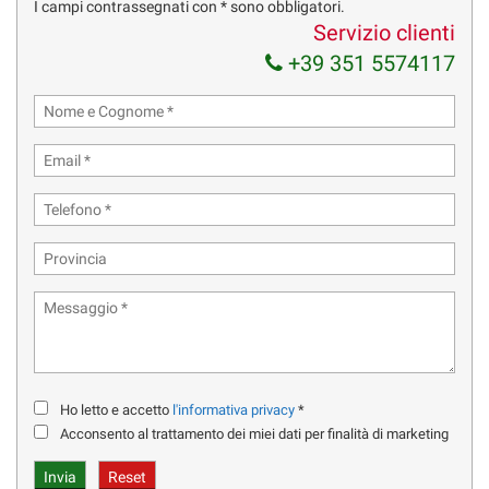
I campi contrassegnati con * sono obbligatori.
CERCHI IN LEGA DA 18''
Servizio clienti
+39 351 5574117
VIRTUAL COCKPIT
SEDILI RISCALDATI
VOLANTE MULTIFUNZIONE
ADAPTIVE CRUISE CONTROL - LANE ASSIST
INTERNI IN PELLE TOTALE
SEDILI SPORTIVI A GUSCIO
SISTEMA DI NAVIGAZIONE / AUDI CONNECT
CLIMATIZZATORE AUTOMATICO BI-ZONA
Ho letto e accetto
l'informativa privacy
*
PARK ASSIST ANT E POST
Acconsento al trattamento dei miei dati per finalità di marketing
PER INFORMAZIONI CHIAMARE :