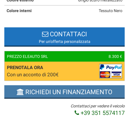
Colore interni
Tessuto Nero
CONTATTACI
Per un'offerta personalizzata
PREZZO ELEAUTO SRL
8.300 €
PRENOTALA ORA
Con un acconto di 200€
RICHIEDI UN FINANZIAMENTO
Contattaci per vedere il veicolo
+39 351 5574117