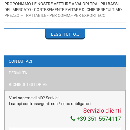
PROPONIAMO LE NOSTRE VETTURE A VALORI TRA I PIÙ BASSI
DEL MERCATO - CORTESEMENTE EVITARE DI CHIEDERE “ULTIMO
PREZZO – TRATTABILE - PER COMM.- PER EXPORT ECC.
AUDI A4 ALLROAD 3.0 V6 245CV QUATTRO
LEGGI TUTTO...
ALLESTIMENTO ADVANCED
2 PROPRIETARI
CONTATTACI
FARI BI-XENO
PERMUTA
LUCI DIURNE A LED
RICHIEDI TEST DRIVE
IMPIANTO AUDIO BANG & OLUFSEN
Vuoi saperne di più? Scrivici!
SISTEMA DI NAVIGAZIONE
I campi contrassegnati con * sono obbligatori.
Servizio clienti
VOLANTE MULTIFUNZIONE
+39 351 5574117
CRUISE CONTROL