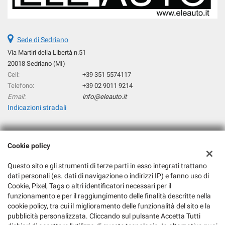
Sede di Sedriano
Via Martiri della Libertà n.51
20018 Sedriano (MI)
Cell:
+39 351 5574117
Telefono:
+39 02 9011 9214
Email:
info@eleauto.it
Indicazioni stradali
Dati fiscali:
Cookie policy
Eleauto Srl
Via Martiri della Libertà n°51, 20018 Sedriano (MI)
Questo sito e gli strumenti di terze parti in esso integrati trattano
dati personali (es. dati di navigazione o indirizzi IP) e fanno uso di
C.F/P.IVA:
06217180964
Cookie, Pixel, Tags o altri identificatori necessari per il
Registro delle imprese:
MI
funzionamento e per il raggiungimento delle finalità descritte nella
REA:
MI-1877570
cookie policy, tra cui il miglioramento delle funzionalità del sito e la
pubblicità personalizzata. Cliccando sul pulsante Accetta Tutti