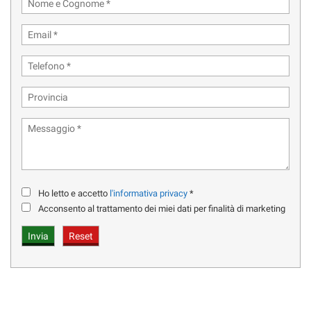
CLIMATIZZATORE BI-ZONA
PARK ASSIST
VETRI OSCURATI
PER INFORMAZIONI CHIAMARE :
ALESSANDRO CELL. 351.55.74.117
UFF. VENDITE TEL. 02-90119214
VI PREGHIAMO DI ALLEGARE SEMPRE UN RECAPITO
Ho letto e accetto
l'informativa privacy
*
TELEFONICO
Acconsento al trattamento dei miei dati per finalità di marketing
VI RICONTATTERMO AL PIU' PRESTO.
ELEAUTO s.r.l.
SU TUTTE LE VETTURE POSSIBILE ESTENSIONE DI GARANZIA
FINO A 24 MESI