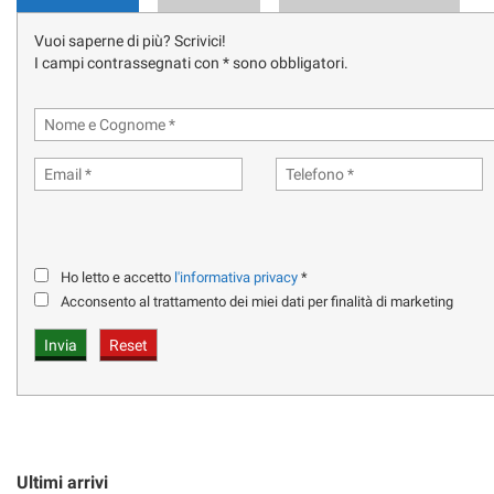
UNICO PROPRIETARIO - IVA ESPOSTA - TAGLIANDI UFFICIALI AUDI
Vuoi saperne di più? Scrivici!
IMMATRICOLAZIONE : 16/12/2021
I campi contrassegnati con * sono obbligatori.
FARI MATRIX
VIRTUAL COCKPIT + MMI NAVI PLUS + PACCHETTO TOUR
HEAD UP DISPLAY
TETTO PANORAMICO APRIBILE
Ho letto e accetto
l'informativa privacy
*
SOSPENSIONI PNEUMATICHE ATTIVE CON REGOLAZIONE ALTEZZA
Acconsento al trattamento dei miei dati per finalità di marketing
LUCI AMBIENTE MULTICOLOR
CERCHI IN LEGA DA 20''
KEYLESS ENTRY
INTERNI IN PELLE TOTALE
Ultimi arrivi