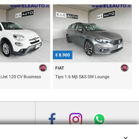
€ 8.900
€
FIAT
tiJet 120 CV Business
Tipo 1.6 Mjt S&S SW Lounge
A
T
 Sedriano (MI)