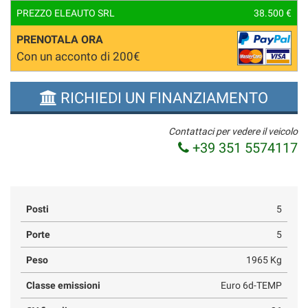
PREZZO ELEAUTO SRL
38.500 €
PRENOTALA ORA
Con un acconto di 200€
RICHIEDI UN FINANZIAMENTO
Contattaci per vedere il veicolo
+39 351 5574117
Posti
5
Porte
5
Peso
1965 Kg
Classe emissioni
Euro 6d-TEMP