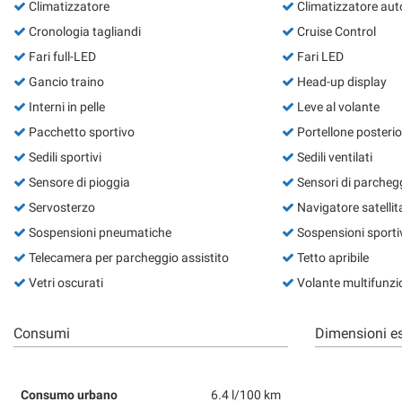
Climatizzatore
Climatizzatore aut
Cronologia tagliandi
Cruise Control
Fari full-LED
Fari LED
Gancio traino
Head-up display
Interni in pelle
Leve al volante
Pacchetto sportivo
Portellone posterior
Sedili sportivi
Sedili ventilati
Sensore di pioggia
Sensori di parchegg
Servosterzo
Navigatore satellit
Sospensioni pneumatiche
Sospensioni sporti
Telecamera per parcheggio assistito
Tetto apribile
Vetri oscurati
Volante multifunzi
Consumi
Dimensioni es
Consumo urbano
6.4 l/100 km