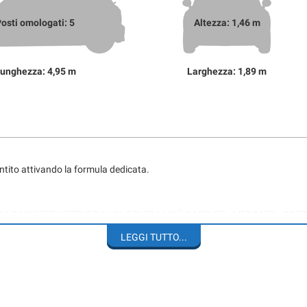
osti omologati: 5
Altezza: 1,46 m
unghezza: 4,95 m
Larghezza: 1,89 m
antito attivando la formula dedicata.
O LE NOSTRE VETTURE A VALORI TRA I PIÙ BASSI DEL MERCATO - COR
LEGGI TUTTO...