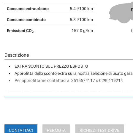
Consumo extraurbano
5.4 l/100 km
P
Consumo combinato
5.8 l/100 km
Emissioni CO
157.0 g/km
L
2
Descrizione
EXTRA SCONTO SUL PREZZO ESPOSTO
Approfitta dello sconto extra sulla nostra selezione di usato gar
Per approfittarne contattaci al 3515574117 o 0290119214
IMPORTANTE: I PREZZI SONO FISSI E NON TRATTABILI; PROPONIAM
PER COMM.- PER EXPORT ECC.
AUDI A6 AVANT 50 TDI 286CV QUATTRO TIPTRONIC
ALLESTIMENTO SPORT
CONTATTACI
PERMUTA
RICHIEDI TEST DRIVE