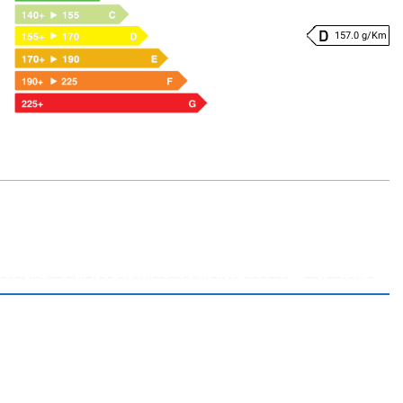
157.0 g/Km
TESEMENTE EVITARE DI CHIEDERE “ULTIMO PREZZO – TRATTABILE -