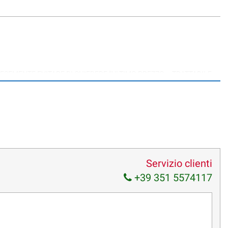
TESEMENTE EVITARE DI CHIEDERE “ULTIMO PREZZO – TRATTABILE -
Servizio clienti
+39 351 5574117