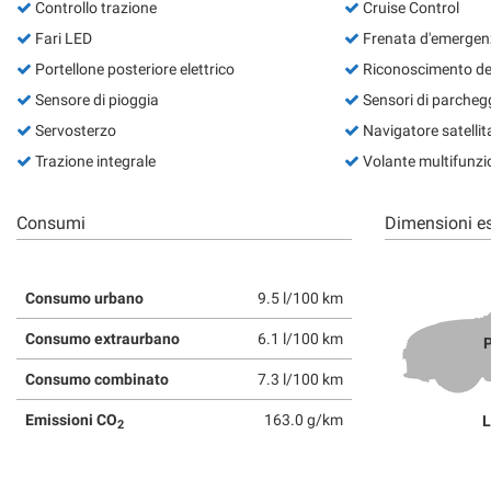
Controllo trazione
Cruise Control
Fari LED
Frenata d'emergenz
Portellone posteriore elettrico
Riconoscimento dei 
Sensore di pioggia
Sensori di parchegg
Servosterzo
Navigatore satellit
Trazione integrale
Volante multifunzi
Consumi
Dimensioni es
Consumo urbano
9.5 l/100 km
Consumo extraurbano
6.1 l/100 km
P
Consumo combinato
7.3 l/100 km
Emissioni CO
163.0 g/km
L
2