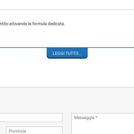
antito attivando la formula dedicata.
O LE NOSTRE VETTURE A VALORI TRA I PIÙ BASSI DEL MERCATO - COR
LEGGI TUTTO...