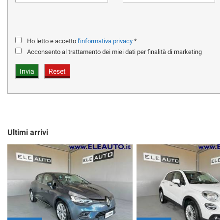
VOLANTE MULTIFUNZIONE
ADAPTIVE CRUISE CONTROL
Ho letto e accetto
l'informativa privacy
*
LANE ASSIST
Acconsento al trattamento dei miei dati per finalità di marketing
SISTEMA DI NAVIGAZIONE
CLIMATIZZATORE AUTOMATICO BI-ZONA
SPECCHI ELETTRICI RICHIUDIBILI
PARK ASSIST ANT E POST
Ultimi arrivi
VETRI PRIVACY
PER INFORMAZIONI CHIAMARE :
ALESSANDRO CELL. 351.55.74.117
UFF. VENDITE TEL. 02-90119214