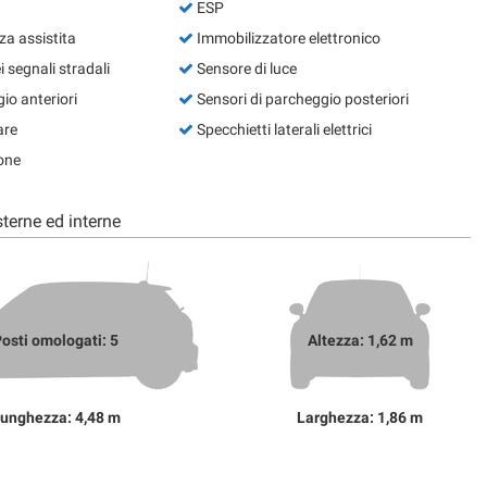
ESP
a assistita
Immobilizzatore elettronico
segnali stradali
Sensore di luce
io anteriori
Sensori di parcheggio posteriori
are
Specchietti laterali elettrici
one
terne ed interne
osti omologati: 5
Altezza: 1,62 m
unghezza: 4,48 m
Larghezza: 1,86 m