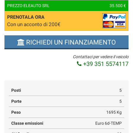
PREZZO ELEAUTO SRL
35.500 €
PRENOTALA ORA
Con un acconto di 200€
RICHIEDI UN FINANZIAMENTO
Contattaci per vedere il veicolo
+39 351 5574117
Posti
5
Porte
5
Peso
1695 Kg
Classe emissioni
Euro 6d-TEMP