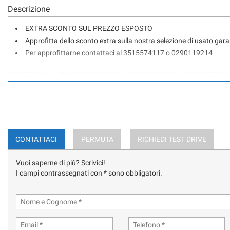
Descrizione
EXTRA SCONTO SUL PREZZO ESPOSTO
Approfitta dello sconto extra sulla nostra selezione di usato gar
Per approfittarne contattaci al 3515574117 o 0290119214
IMPORTANTE: I PREZZI SONO FISSI E NON TRATTABILI; PROPONIAM
PER COMM.- PER EXPORT ECC.
AUDI Q3 40 TFSI 190CV S-TRONIC QUATTRO
ALLESTIMENTO BUSINESS SPORT
CONTATTACI
PERMUTA
RICHIEDI TEST DRIVE
UNICO PROPRIETARIO - IVA ESPOSTA
Vuoi saperne di più? Scrivici!
I campi contrassegnati con * sono obbligatori.
FARI FULL LED MATRIX
CERCHI IN LEGA DA 18''
VIRTUAL COCKPIT