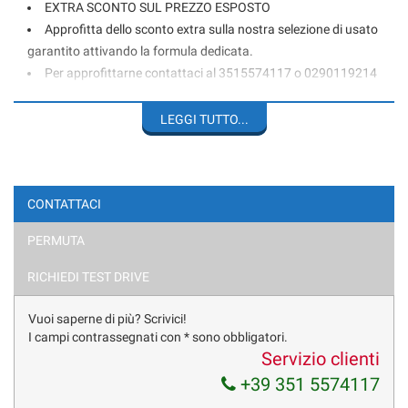
EXTRA SCONTO SUL PREZZO ESPOSTO
Approfitta dello sconto extra sulla nostra selezione di usato
garantito attivando la formula dedicata.
Per approfittarne contattaci al 3515574117 o 0290119214
IMPORTANTE: I PREZZI SONO FISSI E NON TRATTABILI;
LEGGI TUTTO...
PROPONIAMO LE NOSTRE VETTURE A VALORI TRA I PIÙ BASSI
DEL MERCATO - CORTESEMENTE EVITARE DI CHIEDERE “ULTIMO
PREZZO – TRATTABILE - PER COMM.- PER EXPORT ECC.
CONTATTACI
CITROEN C5 AIRCROSS 225CV HYBRID 1.6 EAT8
PERMUTA
ALLESTIMENTO SHINE
RICHIEDI TEST DRIVE
UNICO PROPRIETARIO - IVA ESPOSTA
Vuoi saperne di più? Scrivici!
FARI FULL LED
I campi contrassegnati con * sono obbligatori.
Servizio clienti
KEYLESS GO E APERTURA SENZA CHIAVE
+39 351 5574117
VIRTUAL COCKPIT