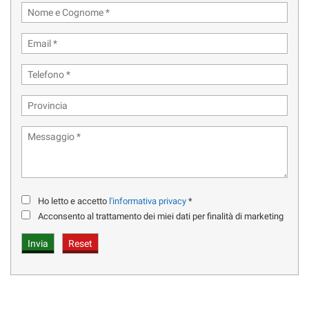
CRUISE CONTROL - LANE ASSIST - BLIND SPOT MONITOR
SISTEMA DI NAVIGAZIONE TOUCH CON APP CONNECT
VOLANTE MULTIFUNZIONE CON LEVE CAMBIO
INTERNI IN PELLE E ALCANTARA
CLIMA AUTOMATICO BI-ZONA
PARK ASSIST CON SENSORI E TELECAMERA ANTERIORE /
POSTERIORE
Ho letto e accetto
l'informativa privacy
*
VETRI PRIVACY
Acconsento al trattamento dei miei dati per finalità di marketing
CERCHI IN LEGA DA 18''
SPECCHI ELETTRICI RICHIUDIBILI
PER INFORMAZIONI CHIAMARE :