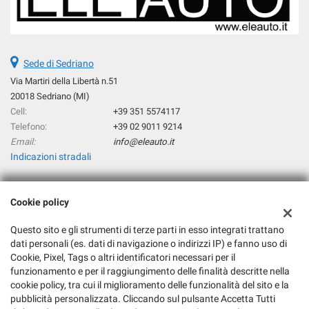
CONTO DEI PREZZI COMPETITIVI DELLE NOSTRE VETTURE, E
TENENDO SEMPRE PRESENTI LE QUOTAZIONI DI VENDITA
DELL'AUTO CHE CI VERRA' PROPOSTA.
(per info visitate www.eleauto.it )
Sede di Sedriano
Via Martiri della Libertà n.51
20018 Sedriano (MI)
Cell:
+39 351 5574117
Telefono:
+39 02 9011 9214
Email:
info@eleauto.it
Indicazioni stradali
Cookie policy
Dati fiscali:
Eleauto Srl
Questo sito e gli strumenti di terze parti in esso integrati trattano
Via Martiri della Libertà n°51, 20018 Sedriano (MI)
dati personali (es. dati di navigazione o indirizzi IP) e fanno uso di
C.F/P.IVA:
06217180964
Cookie, Pixel, Tags o altri identificatori necessari per il
Registro delle imprese:
MI
funzionamento e per il raggiungimento delle finalità descritte nella
REA:
MI-1877570
cookie policy, tra cui il miglioramento delle funzionalità del sito e la
pubblicità personalizzata. Cliccando sul pulsante Accetta Tutti