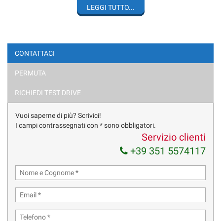
IMPORTANTE: I PREZZI SONO FISSI E NON TRATTABILI;
LEGGI TUTTO...
PROPONIAMO LE NOSTRE VETTURE A VALORI TRA I PIÙ BASSI
DEL MERCATO - CORTESEMENTE EVITARE DI CHIEDERE “ULTIMO
PREZZO – TRATTABILE - PER COMM.- PER EXPORT ECC.
CONTATTACI
MERCEDES C 63 S.W. AMG V8 BITURBO 510CV 4MATIC
PERMUTA
ALLESTIMENTO EDITION 1
RICHIEDI TEST DRIVE
TETTO APRIBILE PANORAMICO
Vuoi saperne di più? Scrivici!
BURMESTER AUDIO
I campi contrassegnati con * sono obbligatori.
Servizio clienti
HEAD UP DISPLAY
+39 351 5574117
FARI FULL LED
CERCHI IN LEGA DA 20''
PLANCIA COMANDI IN CARBONIO
SEDILI A GUSCIO ELETTRICI CON MEMORIE + RISCALDATI