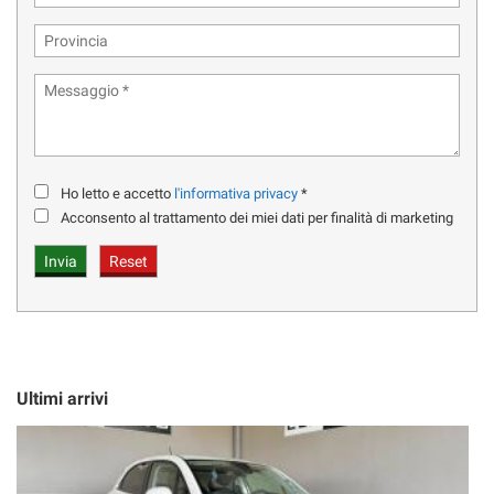
INTERNI IN PELLE TOTALE TRAPUNTATA CON CUCITURE ROSSE
CINTURE ROSSE
VOLANTE ALCANTARA
PARK ASSIST ANTERIORE E POSTERIORE CON TELECAMERA
Ho letto e accetto
l'informativa privacy
*
STERZO ATTIVO - LANE ASSIST
Acconsento al trattamento dei miei dati per finalità di marketing
CRUISE CONTROL ADATTIVO
PER INFORMAZIONI CHIAMARE :
ALESSANDRO CELL. 351.55.74.117
Ultimi arrivi
UFF. VENDITE TEL. 02-90119214
VI PREGHIAMO DI ALLEGARE SEMPRE UN RECAPITO
TELEFONICO