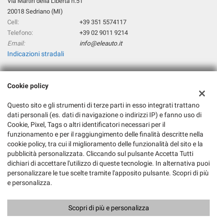
Via Martiri della Libertà n.51
20018 Sedriano (MI)
Cell:
+39 351 5574117
Telefono:
+39 02 9011 9214
Email:
info@eleauto.it
Indicazioni stradali
Cookie policy
Dati fiscali:
Eleauto Srl
Questo sito e gli strumenti di terze parti in esso integrati trattano
Via Martiri della Libertà n°51, 20018 Sedriano (MI)
dati personali (es. dati di navigazione o indirizzi IP) e fanno uso di
C.F/P.IVA:
06217180964
Cookie, Pixel, Tags o altri identificatori necessari per il
Registro delle imprese:
MI
funzionamento e per il raggiungimento delle finalità descritte nella
REA:
MI-1877570
cookie policy, tra cui il miglioramento delle funzionalità del sito e la
pubblicità personalizzata. Cliccando sul pulsante Accetta Tutti
dichiari di accettare l'utilizzo di queste tecnologie. In alternativa puoi
personalizzare le tue scelte tramite l'apposito pulsante. Scopri di più
e personalizza.
Scopri di più e personalizza
Copyright © 2026 GestionaleAuto.com S.r.l., Tutti i diritti riservati -