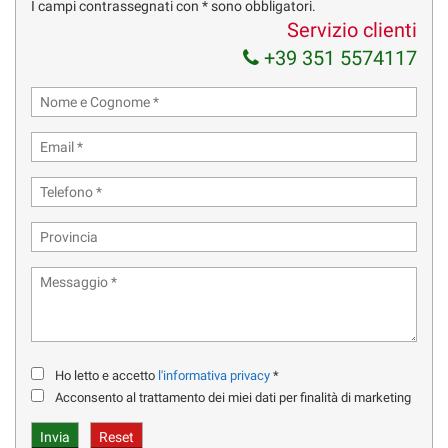
CLIMATIZZATORE
I campi contrassegnati con * sono obbligatori.
Servizio clienti
CRUISE CONTROL - LANE ASSIST
+39 351 5574117
IMPORTANTE: I PREZZI SONO FISSI E NON TRATTABILI;
PROPONIAMO LE NOSTRE VETTURE A VALORI TRA I PIÙ BASSI
DEL MERCATO - CORTESEMENTE EVITARE DI CHIEDERE “ULTIMO
PREZZO – TRATTABILE - PER COMM.- PER EXPORT ECC.
PER INFORMAZIONI CHIAMARE :
ALESSANDRO CELL. 351.55.74.117
UFF. VENDITE TEL. 02-90119214
VI PREGHIAMO DI ALLEGARE SEMPRE UN RECAPITO
Ho letto e accetto
l'informativa privacy
*
TELEFONICO
Acconsento al trattamento dei miei dati per finalità di marketing
VI RICONTATTERMO AL PIU' PRESTO.