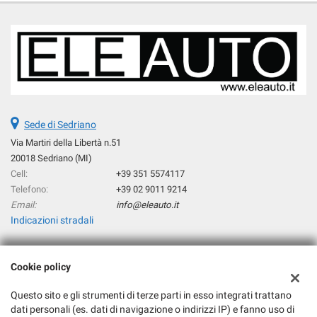
Sede di Sedriano
Via Martiri della Libertà n.51
20018 Sedriano (MI)
Cell:
+39 351 5574117
Telefono:
+39 02 9011 9214
Email:
info@eleauto.it
Indicazioni stradali
Cookie policy
Dati fiscali:
Eleauto Srl
Questo sito e gli strumenti di terze parti in esso integrati trattano
Via Martiri della Libertà n°51, 20018 Sedriano (MI)
dati personali (es. dati di navigazione o indirizzi IP) e fanno uso di
C.F/P.IVA:
06217180964