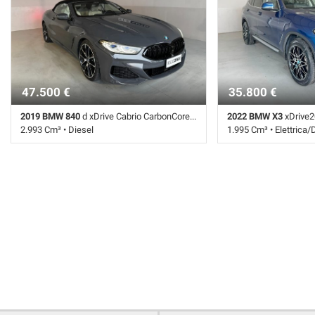
47.500 €
35.800 €
2019 BMW 840
d xDrive Cabrio CarbonCore M Individual Comp
2022 BMW X3
xDrive20d 4
2.993 Cm³ • Diesel
1.995 Cm³ • Elettrica/
160.000 Km • Cambio Automatico (8) • Grigio
39.000 Km • Cambio Au
perlato • 2 Porte • 360° camera • ABS •
metallizzato • 5 Porte 
Adaptive Cruise Control • Airbag • Airbag
laterali • Airbag Passe
laterali • Airbag Passeggero • Antifurto •
Autoradio • Autoradio d
Autoradio • Autoradio digitale • Bluetooth •
Cambio Automatico • Ce
Bracciolo • CERCHI LEGA 20" • Chiusura
CERCHI LEGA 19" • Chi
centralizzata • Climatizzatore •
Climatizzatore • Contro
Climatizzatore automatico, 4 zone • Controllo
Control • ESP • Fari L
trazione • Cronologia tagliandi • Cruise
elettronico • Leve al v
Control • ESP • Fari al laser • Fari LED • Head-
sportivo • Portellone po
up display • Immobilizzatore elettronico •
Sedili sportivi • Senso
Interni in pelle • Leve al volante • Luce
pioggia • Sensori di pa
d'ambiente • Pacchetto sportivo • Portellone
Sensori di parcheggio p