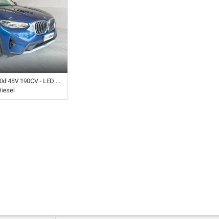
8V 190CV - LED - 19'' - PELLE
Diesel
tomatico (8) • Blu
• ABS • Airbag • Airbag
ggero • Airbag testa •
igitale • Bracciolo •
rchi in lega •
usura centralizzata •
llo trazione • Cruise
ED • Immobilizzatore
olante • Pacchetto
steriore elettrico •
re di luce • Sensore di
rcheggio anteriori •
osteriori •