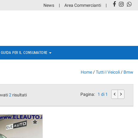
News
Area Commercianti
GUIDA PER IL CONSUMATORE
Home
/
Tutti I Veicoli
/
Bmw
Pagina:
1 di 1
ovati
2
risultati