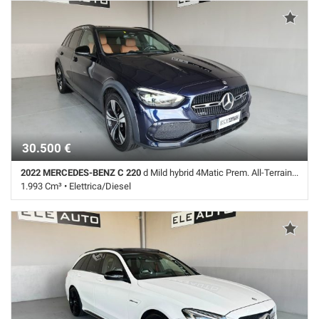
ABS • Airbag • Airbag Passeggero • Airbag testa • Alzacristalli elettrici
• Autoradio • Bluetooth • Bracciolo • Cambio Automatico • Cerchi in
lega • cerchi lega 17" • Chiusura centralizzata • Climatizzatore •
Controllo trazione • Cruise Control • ESP • Fari LED • Immobilizzatore
elettronico • Leve al volante • Sedili riscaldati • Sensori di parcheggio
anteriori • Sensori di parcheggio posteriori • Servosterzo • Navigatore
satellitare • Specchietti laterali elettrici • Telecamera per parcheggio
assistito • Vetri oscurati • Volante multifunzione
30.500 €
2022 MERCEDES-BENZ C 220
d Mild hybrid 4Matic Prem. All-Terrain PREZZO VERO
1.993 Cm³ • Elettrica/Diesel
99.000 Km • Cambio Automatico (9) • Blu metallizzato • 5 Porte • ABS •
Airbag • Airbag laterali • Airbag Passeggero • Airbag testa • Autoradio •
Autoradio digitale • Bluetooth • Bracciolo • Cerchi in lega • CERCHI
LEGA 19" • Chiusura centralizzata • Climatizzatore automatico, 2 zone
• Controllo trazione • Cruise Control • ESP • Fari LED • Immobilizzatore
elettronico • Interni in pelle • Leve al volante • Luce d'ambiente •
Portellone posteriore elettrico • Regolazione elettrica sedili • Schermo
multifunzione interamente digitale • Sedili sportivi • Sedili Sportivi •
Sensore di luce • Sensore di pioggia • Sensori di parcheggio anteriori •