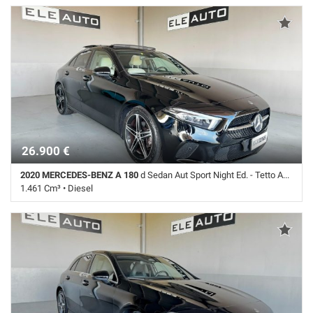
26.900 €
2020 MERCEDES-BENZ A 180
d Sedan Aut Sport Night Ed. - Tetto Apr. - Ambient
1.461 Cm³ • Diesel
69.000 Km • Cambio Automatico (6) • Nero metallizzato • 4 Porte •
360° camera • ABS • Airbag • Airbag laterali • Airbag Passeggero •
Airbag testa • Android Auto • Apple CarPlay • Autoradio • Autoradio
digitale • Bluetooth • Cambio Automatico • Cerchi in lega • Cerchi lega
18" • Chiusura centralizzata • Controllo automatico clima • Controllo
elettronico della corsia • Controllo trazione • Cruise Control • ESP • Fari
full-LED • Filtro antiparticolato • Frenata d'emergenza assistita •
Immobilizzatore elettronico • Interni in pelle • Leve al volante • Luce