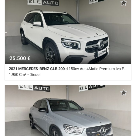
Adaptive Cruise Control • Airbag • Airbag laterali • Airbag Passeggero •
Airbag testa • Autoradio • Autoradio digitale • Bluetooth • Bracciolo •
Cambio Automatico • Cerchi in lega • Cerchi lega 18" • Chiusura
centralizzata • Climatizzatore automatico, 2 zone • Controllo
elettronico della corsia • Controllo trazione • Cruise Control • ESP • Fari
LED • Immobilizzatore elettronico • Interni in pelle • Leve al volante •
Luce d'ambiente • Pacchetto sportivo • Sensore di luce • Sensori di
parcheggio anteriori • Sensori di parcheggio posteriori • Servosterzo •
Navigatore satellitare • Specchietti laterali elettrici • Telecamera per
parcheggio assistito • Vetri oscurati
25.500 €
2021 MERCEDES-BENZ GLB 200
d 150cv Aut 4Matic Premium Iva Esposta
1.950 Cm³ • Diesel
149.000 Km • Cambio Automatico (8) • Bianco pastello • 5 Porte • ABS
• Airbag • Airbag laterali • Airbag Passeggero • Airbag testa •
Alzacristalli elettrici • Apertura Baule Elettrico • Autoradio • Autoradio
digitale • Bluetooth • Bracciolo • Cambio Automatico • CERCHI LEGA
19" • Chiusura centralizzata • Climatizzatore • Climatizzatore
automatico, 2 zone • Controllo elettronico della corsia • Controllo
trazione • Cronologia tagliandi • Cruise Control • ESP • Fari full-LED •
Fendinebbia • Frenata d'emergenza assistita • Immobilizzatore
elettronico • Interni in pelle • Leve al volante • Pacchetto sportivo •