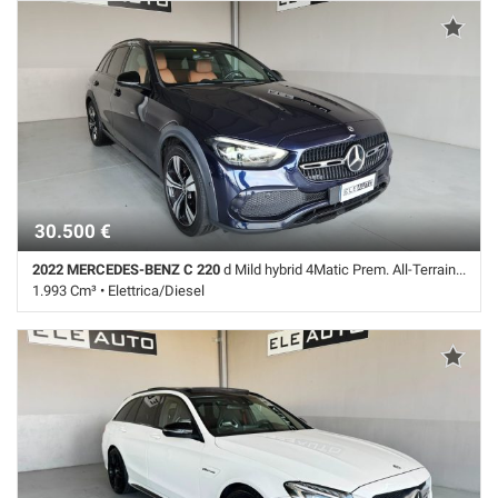
ABS • Airbag • Airbag Passeggero • Airbag testa • Alzacristalli elettrici
• Autoradio • Bluetooth • Bracciolo • Cambio Automatico • Cerchi in
lega • cerchi lega 17" • Chiusura centralizzata • Climatizzatore •
Controllo trazione • Cruise Control • ESP • Fari LED • Immobilizzatore
elettronico • Leve al volante • Sedili riscaldati • Sensori di parcheggio
anteriori • Sensori di parcheggio posteriori • Servosterzo • Navigatore
satellitare • Specchietti laterali elettrici • Telecamera per parcheggio
assistito • Vetri oscurati • Volante multifunzione
30.500 €
2022 MERCEDES-BENZ C 220
d Mild hybrid 4Matic Prem. All-Terrain PREZZO VERO
1.993 Cm³ • Elettrica/Diesel
99.000 Km • Cambio Automatico (9) • Blu metallizzato • 5 Porte • ABS •
Airbag • Airbag laterali • Airbag Passeggero • Airbag testa • Autoradio •
Autoradio digitale • Bluetooth • Bracciolo • Cerchi in lega • CERCHI
LEGA 19" • Chiusura centralizzata • Climatizzatore automatico, 2 zone
• Controllo trazione • Cruise Control • ESP • Fari LED • Immobilizzatore
elettronico • Interni in pelle • Leve al volante • Luce d'ambiente •
Portellone posteriore elettrico • Regolazione elettrica sedili • Schermo
multifunzione interamente digitale • Sedili sportivi • Sedili Sportivi •
Sensore di luce • Sensore di pioggia • Sensori di parcheggio anteriori •