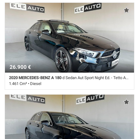
26.900 €
2020 MERCEDES-BENZ A 180
d Sedan Aut Sport Night Ed. - Tetto Apr. - Ambient
1.461 Cm³ • Diesel
69.000 Km • Cambio Automatico (6) • Nero metallizzato • 4 Porte •
360° camera • ABS • Airbag • Airbag laterali • Airbag Passeggero •
Airbag testa • Android Auto • Apple CarPlay • Autoradio • Autoradio
digitale • Bluetooth • Cambio Automatico • Cerchi in lega • Cerchi lega
18" • Chiusura centralizzata • Controllo automatico clima • Controllo
elettronico della corsia • Controllo trazione • Cruise Control • ESP • Fari
full-LED • Filtro antiparticolato • Frenata d'emergenza assistita •
Immobilizzatore elettronico • Interni in pelle • Leve al volante • Luce