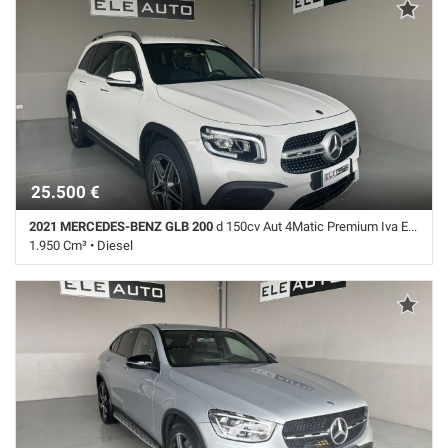
Adaptive Cruise Control • Airbag • Airbag laterali • Airbag Passeggero •
Airbag testa • Autoradio • Autoradio digitale • Bluetooth • Bracciolo •
Cambio Automatico • Cerchi in lega • Cerchi lega 18" • Chiusura
centralizzata • Climatizzatore automatico, 2 zone • Controllo
elettronico della corsia • Controllo trazione • Cruise Control • ESP • Fari
LED • Immobilizzatore elettronico • Interni in pelle • Leve al volante •
Luce d'ambiente • Pacchetto sportivo • Sensore di luce • Sensori di
parcheggio anteriori • Sensori di parcheggio posteriori • Servosterzo •
Navigatore satellitare • Specchietti laterali elettrici • Telecamera per
parcheggio assistito • Vetri oscurati
25.500 €
2021 MERCEDES-BENZ GLB 200
d 150cv Aut 4Matic Premium Iva Esposta
1.950 Cm³ • Diesel
149.000 Km • Cambio Automatico (8) • Bianco pastello • 5 Porte • ABS
• Airbag • Airbag laterali • Airbag Passeggero • Airbag testa •
Alzacristalli elettrici • Apertura Baule Elettrico • Autoradio • Autoradio
digitale • Bluetooth • Bracciolo • Cambio Automatico • CERCHI LEGA
19" • Chiusura centralizzata • Climatizzatore • Climatizzatore
automatico, 2 zone • Controllo elettronico della corsia • Controllo
trazione • Cronologia tagliandi • Cruise Control • ESP • Fari full-LED •
Fendinebbia • Frenata d'emergenza assistita • Immobilizzatore
elettronico • Interni in pelle • Leve al volante • Pacchetto sportivo •