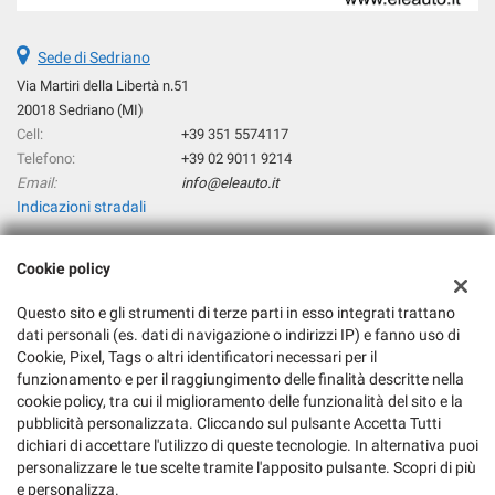
Riconoscimento dei segnali stradali • Sedili sportivi • Sensore di
pioggia • Sensori di parcheggio posteriori • Servosterzo • Navigatore
Sede di Sedriano
satellitare • Specchietti laterali elettrici • Telecamera per parcheggio
assistito • Trazione integrale • Vetri oscurati • Volante multifunzione
Via Martiri della Libertà n.51
20018 Sedriano (MI)
Cell:
+39 351 5574117
Telefono:
+39 02 9011 9214
Email:
info@eleauto.it
Indicazioni stradali
Cookie policy
Dati fiscali:
Eleauto Srl
Questo sito e gli strumenti di terze parti in esso integrati trattano
Via Martiri della Libertà n°51, 20018 Sedriano (MI)
dati personali (es. dati di navigazione o indirizzi IP) e fanno uso di
Cookie, Pixel, Tags o altri identificatori necessari per il
C.F/P.IVA:
06217180964
funzionamento e per il raggiungimento delle finalità descritte nella
Registro delle imprese:
MI
cookie policy, tra cui il miglioramento delle funzionalità del sito e la
REA:
MI-1877570
pubblicità personalizzata. Cliccando sul pulsante Accetta Tutti
dichiari di accettare l'utilizzo di queste tecnologie. In alternativa puoi
personalizzare le tue scelte tramite l'apposito pulsante. Scopri di più
e personalizza.