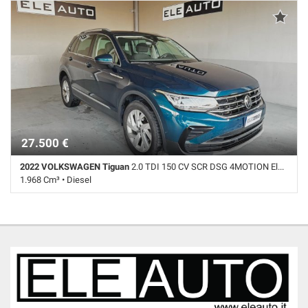
Adaptive Cruise Control • Airbag • Airbag laterali • Airbag Passeggero •
Airbag testa • Autoradio • Autoradio digitale • Bluetooth • Bracciolo •
Cambio Automatico • Cerchi in lega • Cerchi lega 18" • Chiusura
centralizzata • Climatizzatore • Climatizzatore automatico, 2 zone •
Controllo elettronico della corsia • Controllo trazione • Cruise Control •
ESP • Fari LED • Frenata d'emergenza assistita • Immobilizzatore
elettronico • Leve al volante • Luce d'ambiente • Sensori di parcheggio
posteriori • Servosterzo • Navigatore satellitare • Specchietti laterali
elettrici • Vetri oscurati • Volante multifunzione
27.500 €
2022 VOLKSWAGEN Tiguan
2.0 TDI 150 CV SCR DSG 4MOTION Elegance
1.968 Cm³ • Diesel
79.000 Km • Cambio Automatico (7) • Blu metallizzato • 5 Porte • ABS •
Adaptive Cruise Control • Airbag • Airbag laterali • Airbag Passeggero •
Airbag testa • Alzacristalli elettrici • Autoradio • Autoradio digitale •
Bluetooth • Bracciolo • Cambio Automatico • Cerchi in lega • Cerchi
lega 18" • Chiusura centralizzata • Chiusura centralizzata senza
chiave • Climatizzatore • Climatizzatore automatico, 2 zone • Controllo
trazione • Cruise Control • ESP • Fari full-LED • Fari LED • Fendinebbia •
Frenata d'emergenza assistita • Immobilizzatore elettronico • Leve al
volante • Luce d'ambiente • Portellone posteriore elettrico •