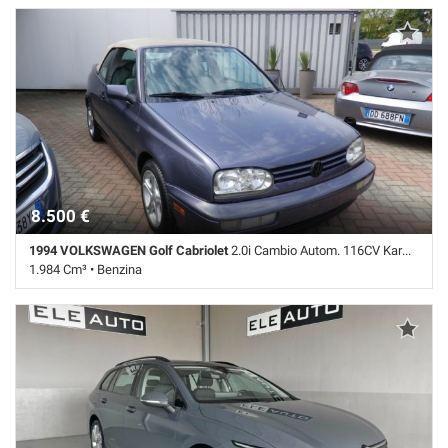
8.500 €
1994 VOLKSWAGEN Golf Cabriolet
2.0i Cambio Autom. 116CV Karmann CRS&ASI LIBRETTO
1.984 Cm³ • Benzina
135.000 Km • Cambio Automatico (4) • Grigio scuro metallizzato • 2
Porte • ABS • Adatto a portatori di handicap • Airbag • Airbag
Passeggero • Alzacristalli elettrici • Antifurto • Autoradio • bluetooth •
Cambio Automatico • Cerchi in lega • Chiusura centralizzata •
Climatizzatore • Cruise Control • Fendinebbia • Immobilizzatore
elettronico • Lettore CD • Sedili Sportivi • Servosterzo