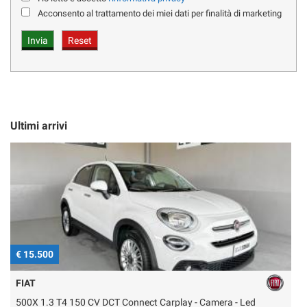
ADAPTIVE CRUISE CONTROL - LANE ASSIST - COLLISION ASSIST
Acconsento al trattamento dei miei dati per finalità di marketing
PARK ASSIST ANTERIORE E POSTERIORE + TELECAMERA 360°
VETRI PRIVACY
CLIMATIZZATORE AUTOMATICO 4 ZONE
BAULE ELETTRICO
Ultimi arrivi
PER INFORMAZIONI CHIAMARE :
ALESSANDRO CELL. 351.55.74.117
UFF. VENDITE TEL. 02-90119214
VI PREGHIAMO DI ALLEGARE SEMPRE UN RECAPITO
TELEFONICO
€ 15.500
€
VI RICONTATTERMO AL PIU' PRESTO.
FIAT
500X 1.3 T4 150 CV DCT Connect Carplay - Camera - Led
F