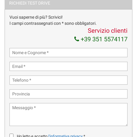
RICHIEDI TEST DRIVE
UNICO PROPRIETARIO - IVA ESPOSTA
Vuoi saperne di più? Scrivici!
I campi contrassegnati con * sono obbligatori.
SOSPENSIONI PNEUMATICHE
Servizio clienti
+39 351 5574117
FARI FULL LED MATRIX - RADAR
IDENTITY BLACK PACK
SEDILI A GUSCIO IN PELLE TOTALE VENTILATI CON
REGOLAZIONE ELETTRICA
SEDILI RISCALDATI ANT E POST
LUCI AMBIENTE
CERCHI IN LEGA DA 22"
SISTEMA DI NAVIGAZIONE + AUDI SMARTPHONE INTERFACE
VOLANTE MULTIFUNZIONE CON LEVE CAMBIO
Ho letto e accetto
l'informativa privacy
*