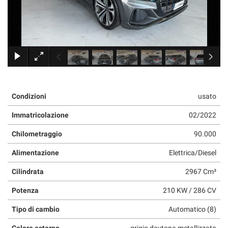
×
Condizioni
usato
Immatricolazione
02/2022
Chilometraggio
90.000
Alimentazione
Elettrica/Diesel
Cilindrata
2967 Cm³
Potenza
210 KW / 286 CV
Tipo di cambio
Automatico (8)
Colore esterno
grigio daytona metallizzato