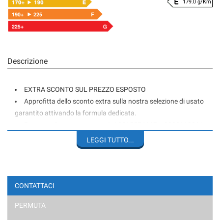
179.0 g/Km
Descrizione
EXTRA SCONTO SUL PREZZO ESPOSTO
Approfitta dello sconto extra sulla nostra selezione di usato
garantito attivando la formula dedicata.
Per approfittarne contattaci al 3515574117 o 0290119214
LEGGI TUTTO...
IMPORTANTE: I PREZZI SONO FISSI E NON TRATTABILI;
PROPONIAMO LE NOSTRE VETTURE A VALORI TRA I PIÙ BASSI
DEL MERCATO - CORTESEMENTE EVITARE DI CHIEDERE “ULTIMO
PREZZO – TRATTABILE - PER COMM.- PER EXPORT ECC.
CONTATTACI
AUDI Q8 50 TDI 286CV QUATTRO TIPTRONIC
PERMUTA
ALLESTIMENTO S LINE