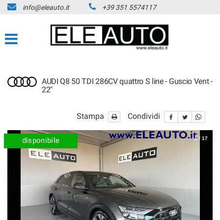
info@eleauto.it
+39 351 5574117
AUDI Q8 50 TDI 286CV quattro S line - Guscio Vent -
22"
Stampa
Condividi
1
/
17
disponibile