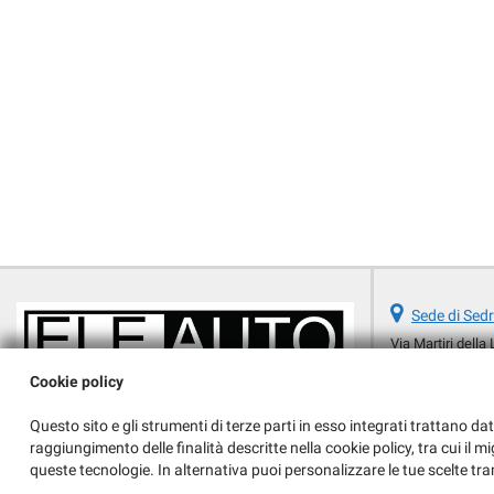
Sede di Sed
Via Martiri della 
20018 Sedriano 
Cookie policy
Cell:
Telefono:
Questo sito e gli strumenti di terze parti in esso integrati trattano dat
Email:
raggiungimento delle finalità descritte nella cookie policy, tra cui il m
Indicazioni stra
queste tecnologie. In alternativa puoi personalizzare le tue scelte tra