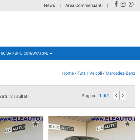
News
Area Commercianti
GUIDA PER IL CONSUMATORE
Home
/
Tutti I Veicoli
/
Mercedes-Benz
Pagina:
1 di 1
vati
12
risultati