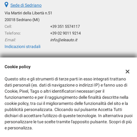
Sede di Sedriano
Via Martiri della Libertà n.51
20018 Sedriano (MI)
Cell:
+39 351 5574117
Telefono:
+39 02 9011 9214
Email:
info@eleauto.it
Indicazioni stradali
Cookie policy
Dati fiscali:
Eleauto Srl
Questo sito e gli strumenti di terze parti in esso integrati trattano
Via Martiri della Libertà n°51, 20018 Sedriano (MI)
dati personali (es. dati di navigazione o indirizzi IP) e fanno uso di
C.F/P.IVA:
06217180964
Cookie, Pixel, Tags o altri identificatori necessari per il
Registro delle imprese:
MI
funzionamento e per il raggiungimento delle finalità descritte nella
REA:
MI-1877570
cookie policy, tra cui il miglioramento delle funzionalità del sito e la
pubblicità personalizzata. Cliccando sul pulsante Accetta Tutti
dichiari di accettare l'utilizzo di queste tecnologie. In alternativa puoi
personalizzare le tue scelte tramite l'apposito pulsante. Scopri di più
e personalizza.